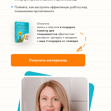
Поймёте, как выстроить эффективную работу над
пониманием прочитанного
Оплатите
запись и получите
в подарок
памятку для
специалистов
«Диагностика
дислексии: критерии и методики»
и
еще 2 подарка от спикера
.
Получить материалы