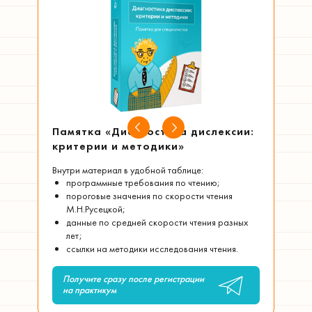
Памятка «Диагностика дислексии:
И
критерии и методики»
п
Внутри материал в удобной таблице:
П
программные требования по чтению;
пороговые значения по скорости чтения
М.Н.Русецкой;
и
данные по средней скорости чтения разных
лет;
В 
же
ссылки на методики исследования чтения.
и 
Получите сразу после регистрации
на практикум