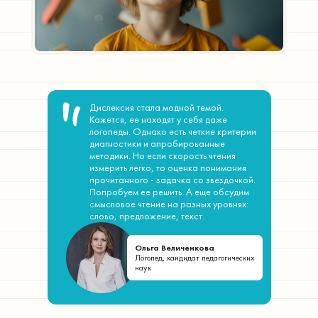
Дислексия стала модной темой.
Кажется, ее находят у себя даже
логопеды. Однако есть четкие критерии
диагностики и апробированные
методики. Но если скорость чтения
измерить легко, то оценка понимания
прочитанного - задачка со звездочкой.
Попробуем ее решить. А еще обсудим
смысловое чтение на разных уровнях:
слово, предложение, текст.
Ольга Величенкова
Логопед, кандидат педагогических
наук