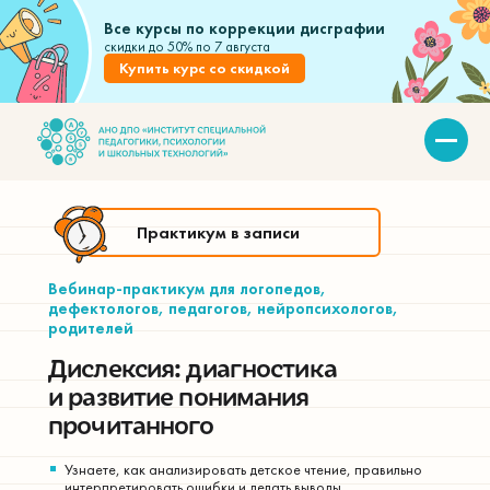
Все курсы по коррекции дисграфии
скидки до 50% по 7 августа
Купить курс со скидкой
Курсы
Практикум в записи
Вебина
Бесплат
Вебинар-практикум для логопедов,
Акции
дефектологов, педагогов, нейропсихологов,
родителей
Статьи
О нас
Дислексия: диагностика
и развитие понимания
Клуб
прочитанного
Пособи
Узнаете, как анализировать детское чтение, правильно
Мои 
интерпретировать ошибки и делать выводы