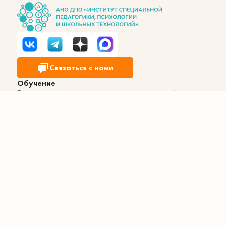
Связаться с нами
Обучение
Главная
Акции
Курсы
Статьи
Вебинары
Эксперты
Бесплатные материалы
Мои курсы
Информация
Соглашение об обработке
персональных данных
Договор оферты
Сведения об образовательной организации
Устав
Образовательная лицензия
№Л035-01298-