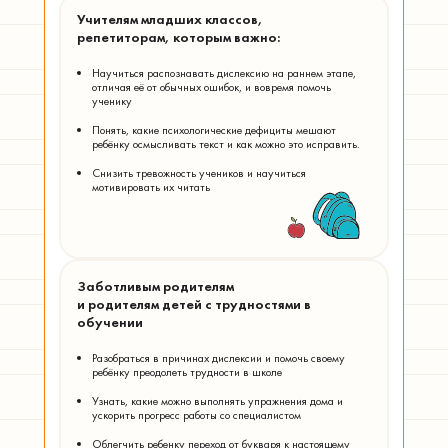
Учителям младших классов,
репетиторам, которым важно:
Научиться распознавать дислексию на раннем этапе,
отличая её от обычных ошибок, и вовремя помочь
ученику
Понять, какие психологические дефициты мешают
ребёнку осмысливать текст и как можно это исправить.
Снизить тревожность учеников и научиться
мотивировать их читать
Заботливым родителям
и родителям детей с трудностями в
обучении
Разобраться в причинах дислексии и помочь своему
ребёнку преодолеть трудности в школе
Узнать, какие можно выполнять упражнения дома и
ускорить прогресс работы со специалистом
Облегчить ребенку переход от букваря к настоящему