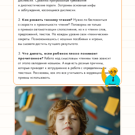
дислексии. Сравним программные требования
и диагностические пороги. Затронем основные мифы
и заблуждения, касающиеся дислексии.
2.
Как развить технику чтения?
Нужно ли беспокоиться
о скорости и правильности чтения? Поговорим не только
о приемах автоматизации слогослияния, но и о чтении слов,
предложений, текстов. На каждом уровне свои «технические»
секреты. Познакомившись с нашими пособиями и играми,
вы сможете достичь лучшего результата.
3.
Что делать, если ребенок плохо понимает
прочитанное?
Работа над смысловым чтением тоже зависит
от этапа овладения навыком. А еще есть разные причины,
которые приводят к затруднению в работе с определенными
текстами. Расскажем, как это все учитывать в коррекции и какие
приемы использовать.